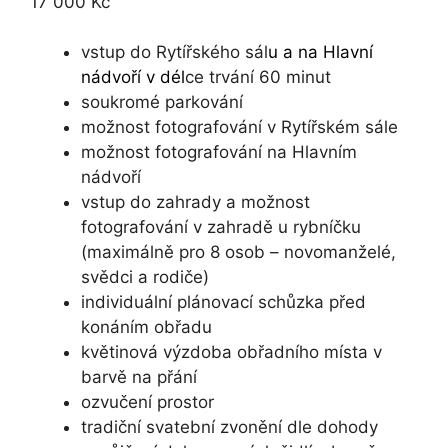
17 000 Kč
vstup do Rytířského sál
u a na Hlavní
nádvoří v dél
ce trvání 60 minut
soukromé parkování
možnost fotografování v Rytířském sále
možnost fotografování na Hlavním
nádvoří
vstup do zahrady a možnost
fotografování v zahradě u rybníčku
(maximálně pro 8 osob – novomanželé,
svědci a rodiče)
individuální plánovací schůzka před
konáním obřadu
květinová výzdoba obřadního místa v
barvě na přání
ozvučení prostor
tradiční svatební zvonění dle dohody