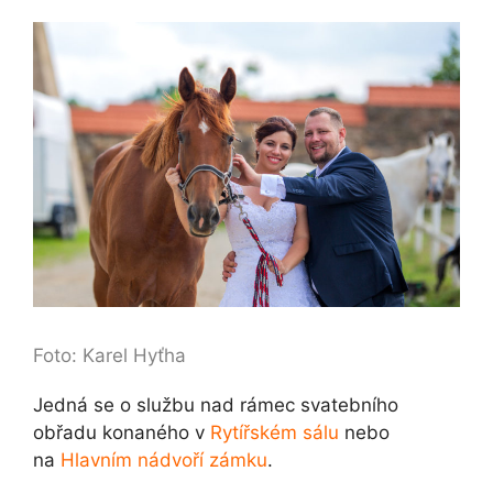
Foto: Karel Hyťha
Jedná se o službu nad rámec svatebního
obřadu konaného v
Rytířském sálu
nebo
na
Hlavním nádvoří zámku
.