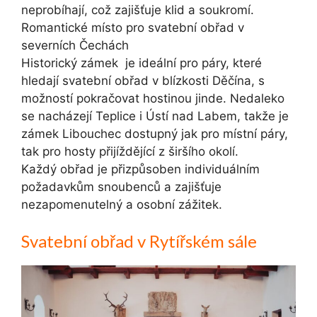
neprobíhají, což zajišťuje klid a soukromí.
Romantické místo pro svatební obřad v
severních Čechách
Historický zámek je ideální pro páry, které
hledají svatební obřad v blízkosti Děčína, s
možností pokračovat hostinou jinde. Nedaleko
se nacházejí Teplice i Ústí nad Labem, takže je
zámek Libouchec dostupný jak pro místní páry,
tak pro hosty přijíždějící z širšího okolí.
Každý obřad je přizpůsoben individuálním
požadavkům snoubenců a zajišťuje
nezapomenutelný a osobní zážitek.
Svatební obřad v Rytířském sále