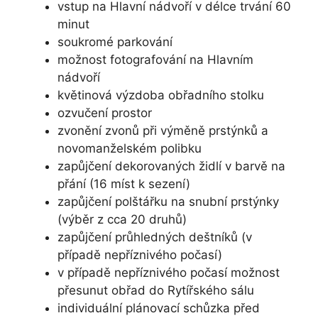
vstup na Hlavní nádvoří v délce trvání 60
minut
soukromé parkování
možnost fotografování na Hlavním
nádvoří
květinová výzdoba obřadního stolku
ozvučení prostor
zvonění zvonů při výměně prstýnků a
novomanželském polibku
zapůjčení dekorovaných židlí v barvě na
přání (16 míst k sezení)
zapůjčení polštářku na snubní prstýnky
(výběr z cca 20 druhů)
zapůjčení průhledných deštníků (v
případě nepříznivého počasí)
v případě nepříznivého počasí možnost
přesunut obřad do Rytířského sálu
individuální plánovací schůzka před