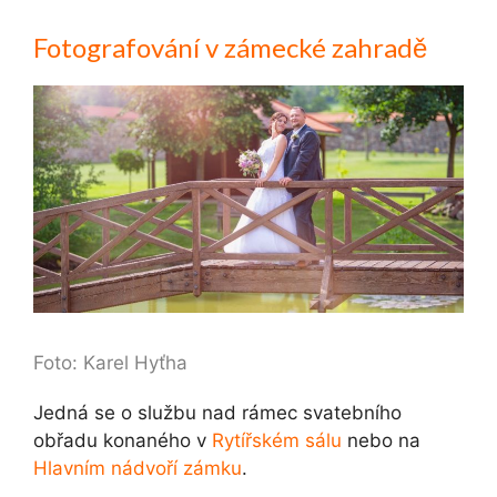
Fotografování v zámecké zahradě
Foto: Karel Hyťha
Jedná se o službu nad rámec svatebního
obřadu konaného v
Rytířském sálu
nebo na
Hlavním nádvoří zámku
.