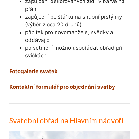
zapůjčení dekorovaných židlí v barvě na
přání
zapůjčení polštářku na snubní prstýnky
(výběr z cca 20 druhů)
přípitek pro novomanžele, svědky a
oddávající
po setmění možno uspořádat obřad při
svíčkách
Fotogalerie svateb
Kontaktní formulář pro objednání svatby
Svatební obřad na Hlavním nádvoří