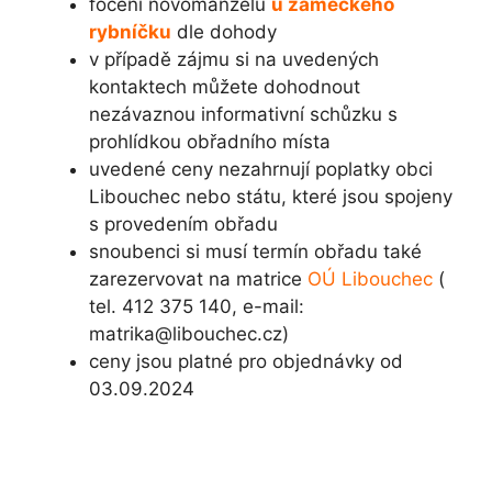
focení novomanželů
u zámeckého
rybníčku
dle dohody
v případě zájmu si na uvedených
kontaktech můžete dohodnout
nezávaznou informativní schůzku s
prohlídkou obřadního místa
uvedené ceny nezahrnují poplatky obci
Libouchec nebo státu, které jsou spojeny
s provedením obřadu
snoubenci si musí termín obřadu také
zarezervovat na matrice
OÚ Libouchec
(
tel. 412 375 140, e-mail:
matrika@libouchec.cz)
ceny jsou platné pro objednávky od
03.09.2024