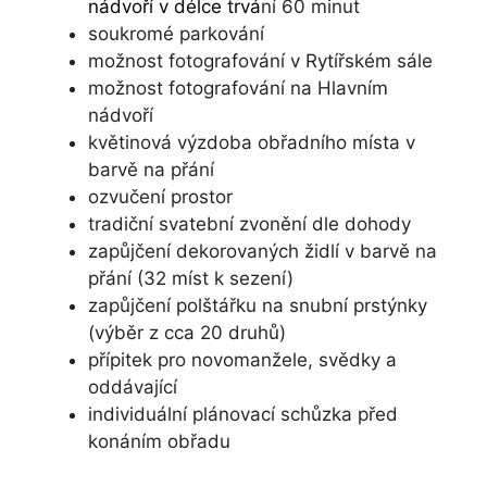
nádvoří v délce trvá
ní 60 minut
soukromé parkování
možnost fotografování v Rytířském sále
možnost fotografování na Hlavním
nádvoří
květinová výzdoba obřadního místa v
barvě na přání
ozvučení prostor
tradiční svatební zvonění dle dohody
zapůjčení dekorovaných židlí v barvě na
přání (32 míst k sezení)
zapůjčení polštářku na snubní prstýnky
(výběr z cca 20 druhů)
přípitek pro novomanžele, svědky a
oddávající
individuální plánovací schůzka před
konáním obřadu