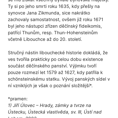
Ty si po jeho smrti roku 1635, kdy přešly na
synovce Jana Zikmunda, sice nakrátko
zachovaly samostatnost, ovšem již roku 1671
byl jeho nástupci zřízen děčínský fideikomis,
patřící Thunům, resp. Thun-Hohensteinům
včetně Libouchce až do 20. století.
Stručný nástin libouchecké historie dokládá, že
ves tvořila prakticky po celou dobu existence
součást děčínského panství. Výjimku tvoří
pouze rozmezí let 1579 až 1627, kdy patřila k
schönsteinskému statku. Vývoj panských sídel v
ní vzniklých je však o poznání složitější*.
*pramen:
1) Jiří Úlovec – Hrady, zámky a tvrze na
Ústecku, Ústecká vlastivěda, sv. III, Ústí nad