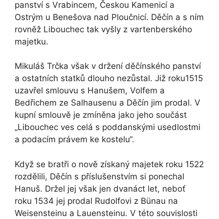
panství s Vrabincem, Českou Kamenicí a
Ostrým u Benešova nad Ploučnicí. Děčín a s ním
rovněž Libouchec tak vyšly z vartenberského
majetku.
Mikuláš Trčka však v držení děčínského panství
a ostatních statků dlouho nezůstal. Již roku1515
uzavřel smlouvu s Hanušem, Volfem a
Bedřichem ze Salhausenu a Děčín jim prodal. V
kupní smlouvě je zmíněna jako jeho součást
„Libouchec ves celá s poddanskými usedlostmi
a podacím právem ke kostelu“.
Když se bratři o nově získaný majetek roku 1522
rozdělili, Děčín s příslušenstvím si ponechal
Hanuš. Držel jej však jen dvanáct let, neboť
roku 1534 jej prodal Rudolfovi z Bünau na
Weisensteinu a Lauensteinu. V této souvislosti