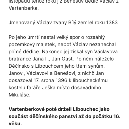
listopadu téhož roku již Benešův dědic Václav z
Vartenberka.
Jmenovaný Václav zvaný Bílý zemřel roku 1383
Po jeho úmrtí nastal velký spor o rozsáhlý
pozemkový majetek, neboť Václav nezanechal
přímé dědice. Nakonec jej získal syn Václavova
bratrance Jana II., Jan Gast. Po něm náleželo
Děčínsko s Libouchcem jeho třem synům,
Janovi, Václavovi a Benešovi, z nichž Jan
dosazoval 17. srpna 1396 k liboucheckému
kostelu faráře Ješka místo dosavadního
Mikuláše.
Vartenberkové poté drželi Libouchec jako
součást děčínského panství až do počátku 16.
věku.