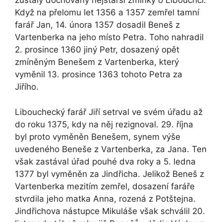
zůstaly dochovány nejstarší zmínky o Libouchci.
Když na přelomu let 1356 a 1357 zemřel tamní
farář Jan, 14. února 1357 dosadil Beneš z
Vartenberka na jeho místo Petra. Toho nahradil
2. prosince 1360 jiný Petr, dosazený opět
zmíněným Benešem z Vartenberka, který
vyměnil 13. prosince 1363 tohoto Petra za
Jiřího.
Libouchecký farář Jiří setrval ve svém úřadu až
do roku 1375, kdy na něj rezignoval. 29. října
byl proto vyměněn Benešem, synem výše
uvedeného Beneše z Vartenberka, za Jana. Ten
však zastával úřad pouhé dva roky a 5. ledna
1377 byl vyměněn za Jindřicha. Jelikož Beneš z
Vartenberka mezitím zemřel, dosazení faráře
stvrdila jeho matka Anna, rozená z Potštejna.
Jindřichova nástupce Mikuláše však schválil 20.