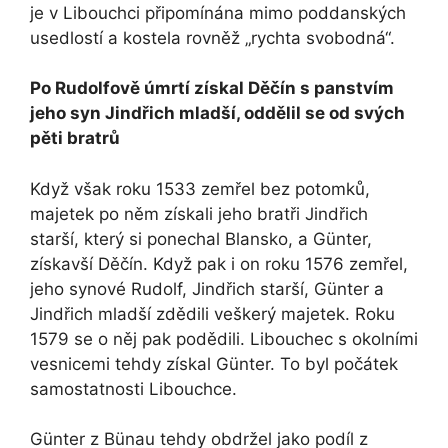
je v Libouchci připomínána mimo poddanských
usedlostí a kostela rovněž „rychta svobodná“.
Po Rudolfově úmrtí získal Děčín s panstvím
jeho syn Jindřich mladší, oddělil se od svých
pěti bratrů
Když však roku 1533 zemřel bez potomků,
majetek po něm získali jeho bratři Jindřich
starší, který si ponechal Blansko, a Günter,
získavší Děčín. Když pak i on roku 1576 zemřel,
jeho synové Rudolf, Jindřich starší, Günter a
Jindřich mladší zdědili veškerý majetek. Roku
1579 se o něj pak podědili. Libouchec s okolními
vesnicemi tehdy získal Günter. To byl počátek
samostatnosti Libouchce.
Günter z Bünau tehdy obdržel jako podíl z