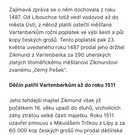
Zajímavá zpráva se o něm dochovala z roku
1487. Od Libouchce totiž vedl vodovod až do
města Ústí, z něhož platili ústečtí měšťané
Vartenberkům roční poplatek ve výši šesti a půl
kopy českých grošů. Tento poplatek pak 23.
května uvedeného roku 1487 prodal jeho držitel
Zikmund z Vartenberka za 290 uherských
zlatých litoměřickému měšťanovi Zikmundovi
zvanému „černý Pešek“.
Děčín patřil Vartenberkům až do roku 1511
Jeho tehdejší majitel Zikmund však již
počátkem 16. věku upadl do dluhů, vrcholících
záhy ztrátou velké části majetku. Roku 1511
uzavřel smlouvu s Mikulášem Trčkou z Lípy a za
60 000 kop českých grošů mu prodal děčínské