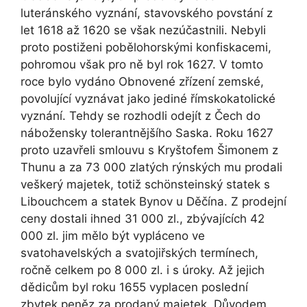
luteránského vyznání, stavovského povstání z
let 1618 až 1620 se však nezúčastnili. Nebyli
proto postiženi pobělohorskými konfiskacemi,
pohromou však pro ně byl rok 1627. V tomto
roce bylo vydáno Obnovené zřízení zemské,
povolující vyznávat jako jediné římskokatolické
vyznání. Tehdy se rozhodli odejít z Čech do
nábožensky tolerantnějšího Saska. Roku 1627
proto uzavřeli smlouvu s Kryštofem Šimonem z
Thunu a za 73 000 zlatých rýnských mu prodali
veškerý majetek, totiž schönsteinský statek s
Libouchcem a statek Bynov u Děčína. Z prodejní
ceny dostali ihned 31 000 zl., zbývajících 42
000 zl. jim mělo být vypláceno ve
svatohavelských a svatojiřských termínech,
ročně celkem po 8 000 zl. i s úroky. Až jejich
dědicům byl roku 1655 vyplacen poslední
zbytek peněz za prodaný majetek. Důvodem