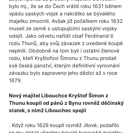
bylo mj., že se do Čech vrátili roku 1631 během
vpádu saských vojsk a nakrátko se bývalého
majetku zmocnili. Avšak již počátkem roku 1632
museli ze země s ustupujícími saskými vojsky
odejít. Jako odvetu nařídil císař Ferdinand II.
rodu Thunů, aby svůj závazek z uvedené koupě
neplnili. Obdobně na tom byli i ostatní členové
rodu, kteří Kryštofovi Šimonu z Thunu prodali
svá česká panství, kterým definitivní vyrovnání
závazku bylo zapraveno jeho dědici až v roce
1679.
Nový majitel Libouchce Kryštof Šimon z
Thunu koupil od pánů z Bynu rovněž děčínský
statek, s nímž Libouchec spojil
. Když roku 1629 koupil rovněž Jílové, podařilo
se mu získat všechny bývalé bynovské majetky.