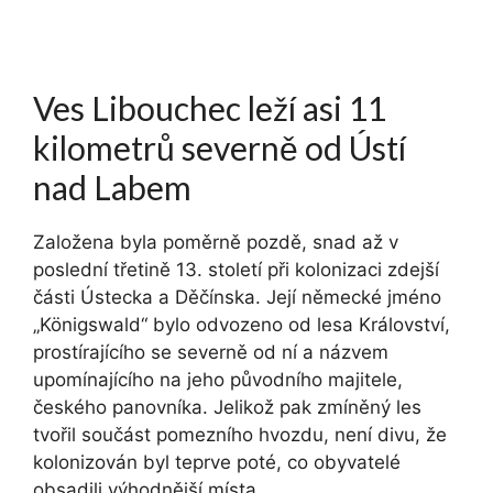
Ves Libouchec leží asi 11
kilometrů severně od Ústí
nad Labem
Založena byla poměrně pozdě, snad až v
poslední třetině 13. století při kolonizaci zdejší
části Ústecka a Děčínska. Její německé jméno
„Königswald“ bylo odvozeno od lesa Království,
prostírajícího se severně od ní a názvem
upomínajícího na jeho původního majitele,
českého panovníka. Jelikož pak zmíněný les
tvořil součást pomezního hvozdu, není divu, že
kolonizován byl teprve poté, co obyvatelé
obsadili výhodnější místa.