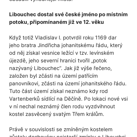
Libouchec dostal své české jméno po místním
potoku, připomínaném již ve 12. věku
Když totiž Vladislav I. potvrdil roku 1169 dar
jeho bratra Jindřicha johanitskému řádu, který
od něj získal vesnice ležící v tzv. levínském
újezdě, jeho severní hranici tvořil „potok
nazývaný Libouchec“. Jak již výše řečeno,
založen byl zčásti na území patřícím
panovníkovi, zčásti na území johanitského řádu.
Tuto část území získal neznámo kdy rod
Vartenberků sídlící na Děčíně. Po lokaci nové vsi
v ní nechal neznámý člen rodu vyzdvihnout
kostel zasvěcený svatým Třem králům.
Právě v souvislosti se zmíněným kostelem