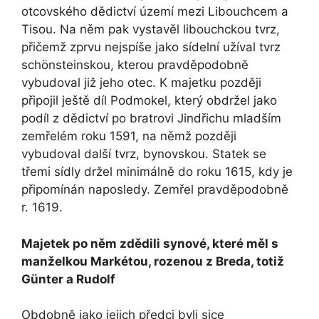
otcovského dědictví území mezi Libouchcem a
Tisou. Na něm pak vystavěl libouchckou tvrz,
přičemž zprvu nejspíše jako sídelní užíval tvrz
schönsteinskou, kterou pravděpodobně
vybudoval již jeho otec. K majetku později
připojil ještě díl Podmokel, který obdržel jako
podíl z dědictví po bratrovi Jindřichu mladším
zemřelém roku 1591, na němž později
vybudoval další tvrz, bynovskou. Statek se
třemi sídly držel minimálně do roku 1615, kdy je
připomínán naposledy. Zemřel pravděpodobně
r. 1619.
Majetek po něm zdědili synové, které měl s
manželkou Markétou, rozenou z Breda, totiž
Günter a Rudolf
Obdobně jako jejich předci byli sice