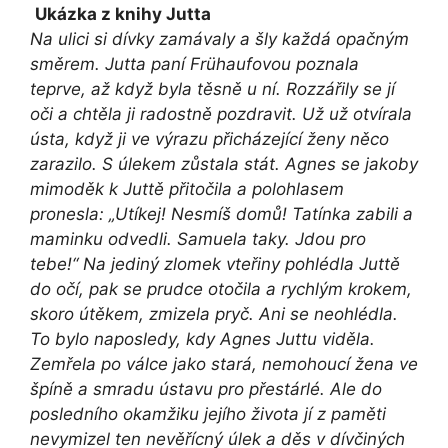
Ukázka z knihy Jutta
Na ulici si dívky zamávaly a šly každá opačným
směrem. Jutta paní Frühaufovou poznala
teprve, až když byla těsně u ní. Rozzářily se jí
oči a chtěla ji radostně pozdravit. Už už otvírala
ústa, když ji ve výrazu přicházející ženy něco
zarazilo. S úlekem zůstala stát. Agnes se jakoby
mimoděk k Juttě přitočila a polohlasem
pronesla: „Utíkej! Nesmíš domů! Tatínka zabili a
maminku odvedli. Samuela taky. Jdou pro
tebe!“ Na jediný zlomek vteřiny pohlédla Juttě
do očí, pak se prudce otočila a rychlým krokem,
skoro útěkem, zmizela pryč. Ani se neohlédla.
To bylo naposledy, kdy Agnes Juttu viděla.
Zemřela po válce jako stará, nemohoucí žena ve
špíně a smradu ústavu pro přestárlé. Ale do
posledního okamžiku jejího života jí z paměti
nevymizel ten nevěřícný úlek a děs v dívčiných