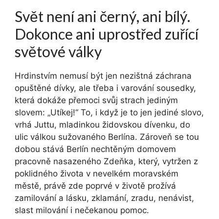
Svět není ani černý, ani bílý.
Dokonce ani uprostřed zuřící
světové války
Hrdinstvím nemusí být jen nezištná záchrana
opuštěné dívky, ale třeba i varování sousedky,
která dokáže přemoci svůj strach jediným
slovem: „Utíkej!“ To, i když je to jen jediné slovo,
vrhá Juttu, mladinkou židovskou dívenku, do
ulic válkou sužovaného Berlína. Zároveň se tou
dobou stává Berlín nechtěným domovem
pracovně nasazeného Zdeňka, který, vytržen z
poklidného života v nevelkém moravském
městě, právě zde poprvé v životě prožívá
zamilování a lásku, zklamání, zradu, nenávist,
slast milování i nečekanou pomoc.