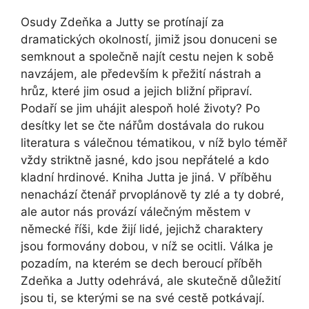
Osudy Zdeňka a Jutty se protínají za
dramatických okolností, jimiž jsou donuceni se
semknout a společně najít cestu nejen k sobě
navzájem, ale především k přežití nástrah a
hrůz, které jim osud a jejich bližní připraví.
Podaří se jim uhájit alespoň holé životy? Po
desítky let se čte nářům dostávala do rukou
literatura s válečnou tématikou, v níž bylo téměř
vždy striktně jasné, kdo jsou nepřátelé a kdo
kladní hrdinové. Kniha Jutta je jiná. V příběhu
nenachází čtenář prvoplánově ty zlé a ty dobré,
ale autor nás provází válečným městem v
německé říši, kde žijí lidé, jejichž charaktery
jsou formovány dobou, v níž se ocitli. Válka je
pozadím, na kterém se dech beroucí příběh
Zdeňka a Jutty odehrává, ale skutečně důležití
jsou ti, se kterými se na své cestě potkávají.