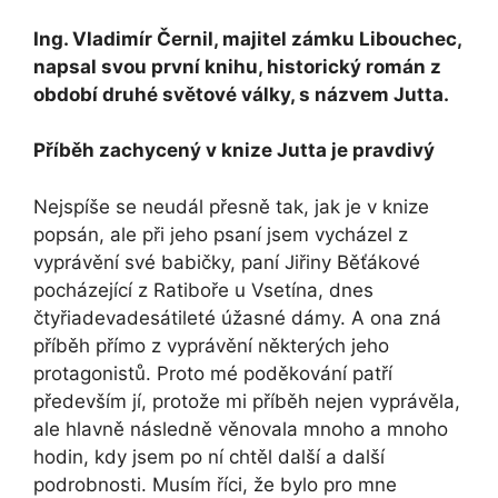
Ing. Vladimír Černil, majitel zámku Libouchec,
napsal svou první knihu, historický román z
období druhé světové války, s názvem Jutta.
Příběh zachycený v knize Jutta je pravdivý
Nejspíše se neudál přesně tak, jak je v knize
popsán, ale při jeho psaní jsem vycházel z
vyprávění své babičky, paní Jiřiny Běťákové
pocházející z Ratiboře u Vsetína, dnes
čtyřiadevadesátileté úžasné dámy. A ona zná
příběh přímo z vyprávění některých jeho
protagonistů. Proto mé poděkování patří
především jí, protože mi příběh nejen vyprávěla,
ale hlavně následně věnovala mnoho a mnoho
hodin, kdy jsem po ní chtěl další a další
podrobnosti. Musím říci, že bylo pro mne